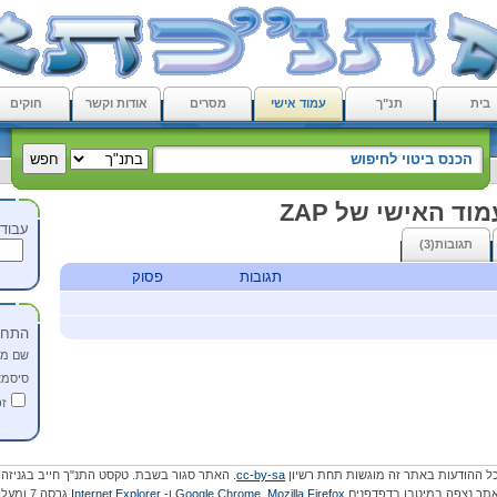
בית
תנ"ך
עמוד אישי
מסרים
אודות וקשר
חוקים
וד האישי של ZAP
עבוד 
תגובות(3)
תגובות
פסוק
התחב
שם מ
סיסמא
זכ
ל ההודעות באתר זה מוגשות תחת רשיון
cc-by-sa
. האתר סגור בשבת. טקסט התנ"ך חייב בגניזה.
תר נצפה במיטבו בדפדפנים
Mozilla Firefox
,
Google Chrome
ו-
Internet Explorer
גרסה 7 ומעלה.