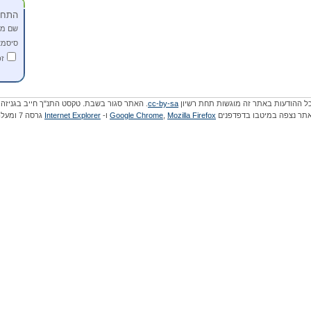
התחב
שם מ
סיסמא
זכ
ל ההודעות באתר זה מוגשות תחת רשיון
cc-by-sa
. האתר סגור בשבת. טקסט התנ"ך חייב בגניזה.
תר נצפה במיטבו בדפדפנים
Mozilla Firefox
,
Google Chrome
ו-
Internet Explorer
גרסה 7 ומעלה.