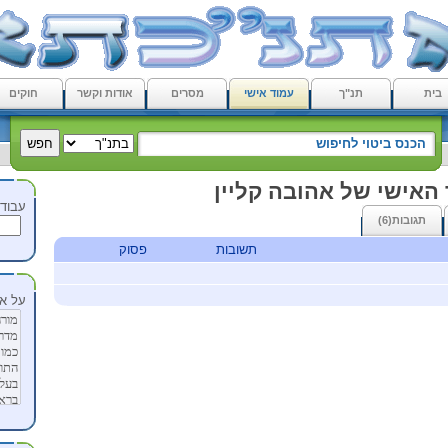
בית
תנ"ך
עמוד אישי
מסרים
אודות וקשר
חוקים
האישי של אהובה קליין
עבוד 
תגובות(6)
תשובות
פסוק
על אה