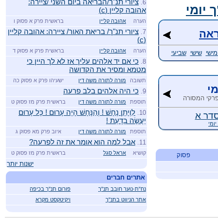
ציורי תנ"ך/הבריאה ביום השני /ציירה:
6.
 יומי
אהובה קליין (c)
הערה
אהובה קליין
בראשית פרק א פסוק ו
ציורי תנ"ך/ בריאת האור/ ציירה: אהובה קליין
אה
7.
(c)
הערה
אהובה קליין
בראשית פרק א פסוק ד
ישי
שישי
שביעי
כי אם יד אלהים עליך אז לא לך היין כי
8.
מטמא ומסיר את הקדושה
תשובה
מורה לתורה משה דין
ישעיהו פרק א פסוק כה
מי
כי היה אלהים בלב פרעה
9.
 פרקי המסורה
תוספת
מורה לתורה משה דין
בראשית פרק מז פסוק ט
לִוְיָתָן נָחָשׁ ! וְהַנָּחָשׁ הָיָה עָרוּם ! כָּל עָרוּם
10.
דר א
יַעֲשֶׂה בְדָעַת !
יומי
תוספת
מורה לתורה משה דין
איוב פרק מא פסוק ג
אבל למה הוא אומר את זה לפרעה?
11.
קושיא
אראל סגל
בראשית פרק מז פסוק ט
פסוק
ישנות יותר
אתרים חברים
נח"ת-נוער חובב תנ"ך
פורום תנ"ך בכיפה
אתר הניווט בתנ"ך
ויקיטקסט מקרא